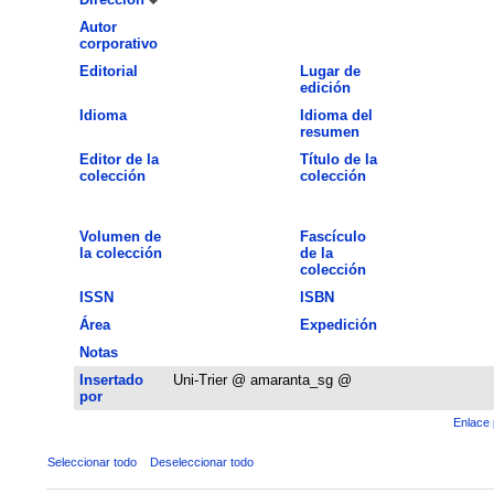
Autor
corporativo
Editorial
Lugar de
edición
Idioma
Idioma del
resumen
Editor de la
Título de la
colección
colección
Volumen de
Fascículo
la colección
de la
colección
ISSN
ISBN
Área
Expedición
Notas
Insertado
Uni-Trier @ amaranta_sg @
por
Enlace 
Seleccionar todo
Deseleccionar todo