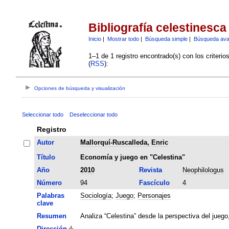
Bibliografía celestinesca
Inicio
|
Mostrar todo
|
Búsqueda simple
|
Búsqueda av
1–1 de 1 registro encontrado(s) con los criteri
(
RSS
):
Opciones de búsqueda y visualización
Seleccionar todo
Deseleccionar todo
Registro
Autor
Mallorquí-Ruscalleda, Enric
Título
Economía y juego en "Celestina"
Año
2010
Revista
Neophilologus
Número
94
Fascículo
4
Palabras
Sociología
;
Juego
;
Personajes
clave
Resumen
Analiza “Celestina” desde la perspectiva del juego
Dirección