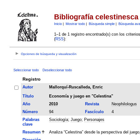
Bibliografía celestinesca
Inicio
|
Mostrar todo
|
Búsqueda simple
|
Búsqueda av
1–1 de 1 registro encontrado(s) con los criteri
(
RSS
):
Opciones de búsqueda y visualización
Seleccionar todo
Deseleccionar todo
Registro
Autor
Mallorquí-Ruscalleda, Enric
Título
Economía y juego en "Celestina"
Año
2010
Revista
Neophilologus
Número
94
Fascículo
4
Palabras
Sociología
;
Juego
;
Personajes
clave
Resumen
Analiza “Celestina” desde la perspectiva del juego
Dirección