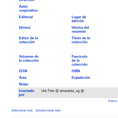
Autor
corporativo
Editorial
Lugar de
edición
Idioma
Idioma del
resumen
Editor de la
Título de la
colección
colección
Volumen de
Fascículo
la colección
de la
colección
ISSN
ISBN
Área
Expedición
Notas
Insertado
Uni-Trier @ amaranta_sg @
por
Enlace 
Seleccionar todo
Deseleccionar todo