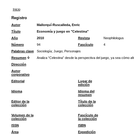
Inicio
Registro
Autor
Mallorquí-Ruscalleda, Enric
Título
Economía y juego en "Celestina"
Año
2010
Revista
Neophilologus
Número
94
Fascículo
4
Palabras clave
Sociología
;
Juego
;
Personajes
Resumen
Analiza “Celestina” desde la perspectiva del juego, ya sea cómo afe
Dirección
Autor
corporativo
Editorial
Lugar de
edición
Idioma
Idioma del
resumen
Editor de la
Título de la
colección
colección
Volumen de la
Fascículo de
colección
la colección
ISSN
ISBN
Área
Expedición