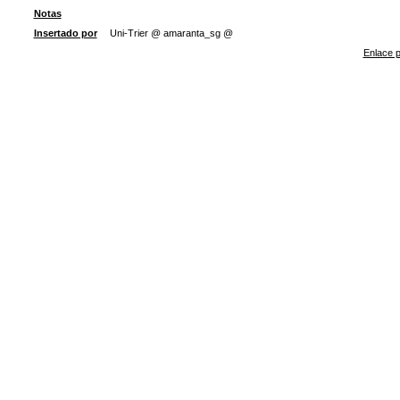
Notas
Insertado por
Uni-Trier @ amaranta_sg @
Enlace p