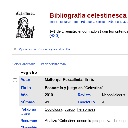
Bibliografía celestinesca
Inicio
|
Mostrar todo
|
Búsqueda simple
|
Búsqueda av
1–1 de 1 registro encontrado(s) con los criteri
(
RSS
):
Opciones de búsqueda y visualización
Seleccionar todo
Deseleccionar todo
Registro
Autor
Mallorquí-Ruscalleda, Enric
Título
Economía y juego en "Celestina"
Año
2010
Revista
Neophilologus
Número
94
Fascículo
4
Palabras
Sociología
;
Juego
;
Personajes
clave
Resumen
Analiza “Celestina” desde la perspectiva del juego
Dirección