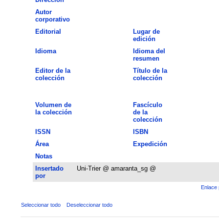
Autor
corporativo
Editorial
Lugar de
edición
Idioma
Idioma del
resumen
Editor de la
Título de la
colección
colección
Volumen de
Fascículo
la colección
de la
colección
ISSN
ISBN
Área
Expedición
Notas
Insertado
Uni-Trier @ amaranta_sg @
por
Enlace 
Seleccionar todo
Deseleccionar todo