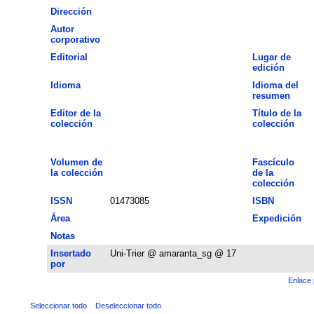
Dirección
Autor
corporativo
Editorial
Lugar de
edición
Idioma
Idioma del
resumen
Editor de la
Título de la
colección
colección
Volumen de
Fascículo
la colección
de la
colección
ISSN
01473085
ISBN
Área
Expedición
Notas
Insertado
Uni-Trier @ amaranta_sg @ 17
por
Enlace 
Seleccionar todo
Deseleccionar todo