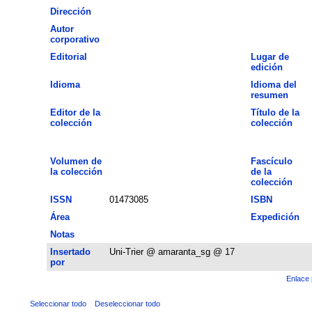
Dirección
Autor
corporativo
Editorial
Lugar de
edición
Idioma
Idioma del
resumen
Editor de la
Título de la
colección
colección
Volumen de
Fascículo
la colección
de la
colección
ISSN
01473085
ISBN
Área
Expedición
Notas
Insertado
Uni-Trier @ amaranta_sg @ 17
por
Enlace 
Seleccionar todo
Deseleccionar todo