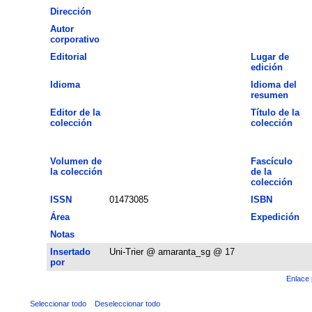
Dirección
Autor
corporativo
Editorial
Lugar de
edición
Idioma
Idioma del
resumen
Editor de la
Título de la
colección
colección
Volumen de
Fascículo
la colección
de la
colección
ISSN
01473085
ISBN
Área
Expedición
Notas
Insertado
Uni-Trier @ amaranta_sg @ 17
por
Enlace 
Seleccionar todo
Deseleccionar todo