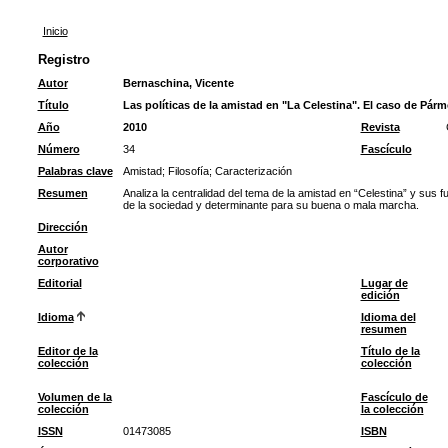
Inicio
Registro
Autor
Bernaschina, Vicente
Título
Las políticas de la amistad en "La Celestina". El caso de Pár
Año
2010
Revista
Número
34
Fascículo
Palabras clave
Amistad
;
Filosofía
;
Caracterización
Resumen
Analiza la centralidad del tema de la amistad en “Celestina” y sus
de la sociedad y determinante para su buena o mala marcha.
Dirección
Autor
corporativo
Editorial
Lugar de
edición
Idioma
Idioma del
resumen
Editor de la
Título de la
colección
colección
Volumen de la
Fascículo de
colección
la colección
ISSN
01473085
ISBN