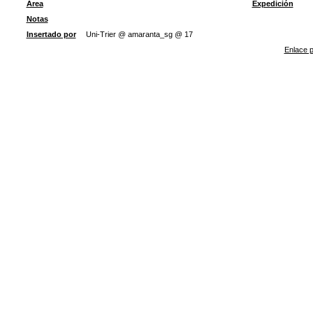
Área
Expedición
Notas
Insertado por
Uni-Trier @ amaranta_sg @ 17
Enlace p