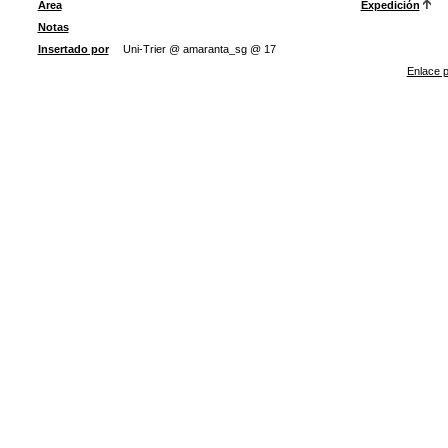
Área
Expedición
Notas
Insertado por
Uni-Trier @ amaranta_sg @ 17
Enlace p