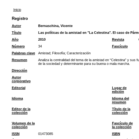
Inicio
Registro
Autor
Bernaschina, Vicente
Título
Las políticas de la amistad en "La Celestina". El caso de Pár
Año
2010
Revista
Número
34
Fascículo
Palabras clave
Amistad
;
Filosofía
;
Caracterización
Resumen
Analiza la centralidad del tema de la amistad en “Celestina” y sus
de la sociedad y determinante para su buena o mala marcha.
Dirección
Autor
corporativo
Editorial
Lugar de
edición
Idioma
Idioma del
resumen
Editor de la
Título de la
colección
colección
Volumen de la
Fascículo de
colección
la colección
ISSN
01473085
ISBN