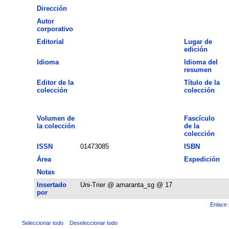
Dirección
Autor
corporativo
Editorial
Lugar de
edición
Idioma
Idioma del
resumen
Editor de la
Título de la
colección
colección
Volumen de
Fascículo
la colección
de la
colección
ISSN
01473085
ISBN
Área
Expedición
Notas
Insertado
Uni-Trier @ amaranta_sg @ 17
por
Enlace 
Seleccionar todo
Deseleccionar todo