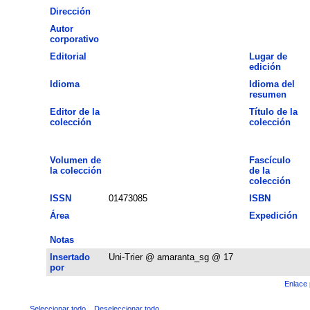
Dirección
Autor
corporativo
Editorial
Lugar de
edición
Idioma
Idioma del
resumen
Editor de la
Título de la
colección
colección
Volumen de
Fascículo
la colección
de la
colección
ISSN
01473085
ISBN
Área
Expedición
Notas
Insertado
Uni-Trier @ amaranta_sg @ 17
por
Enlace 
Seleccionar todo
Deseleccionar todo