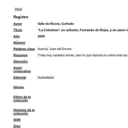
Inicio
Registro
Autor
Valle de Ricote, Gofredo
Título
"La Celestina": un señuelo, Fernando de Rojas, y un autor 
Año
2009
Número
Palabras clave
Autoría
;
Juan del Encina
Resumen
Trata muy variados temas, pero lo que importa es sobre todo las
Dirección
Autor
corporativo
Editorial
Autoeditado
Idioma
Editor de la
colección
Volumen de la
colección
ISSN
Área