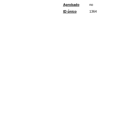
Aprobado
no
ID único
1364