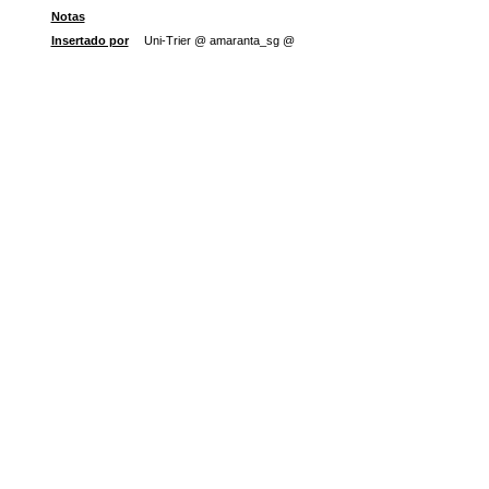
Notas
Insertado por
Uni-Trier @ amaranta_sg @