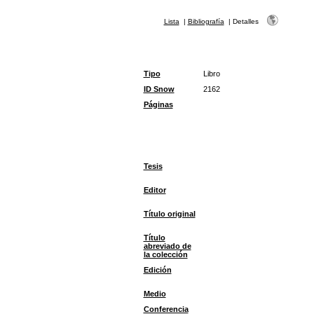
Lista
|
Bibliografía
|
Detalles
Tipo
Libro
ID Snow
2162
Páginas
Tesis
Editor
Título original
Título
abreviado de
la colección
Edición
Medio
Conferencia