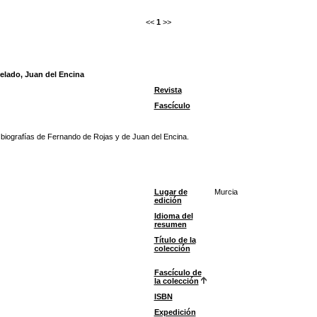
<<
1
>>
velado, Juan del Encina
Revista
Fascículo
 biografías de Fernando de Rojas y de Juan del Encina.
Lugar de
Murcia
edición
Idioma del
resumen
Título de la
colección
Fascículo de
la colección
ISBN
Expedición