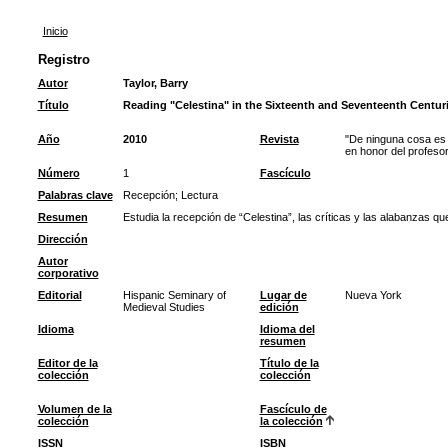
Inicio
Registro
Autor
Taylor, Barry
Título
Reading "Celestina" in the Sixteenth and Seventeenth Centur
Año
2010
Revista
"De ninguna cosa es 
en honor del profes
Número
1
Fascículo
Palabras clave
Recepción
;
Lectura
Resumen
Estudia la recepción de “Celestina”, las críticas y las alabanzas que
Dirección
Autor
corporativo
Editorial
Hispanic Seminary of
Lugar de
Nueva York
Medieval Studies
edición
Idioma
Idioma del
resumen
Editor de la
Título de la
colección
colección
Volumen de la
Fascículo de
colección
la colección
ISSN
ISBN