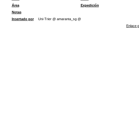
Área
Expedición
Notas
Insertado por
Uni-Trier @ amaranta_sg @
Enlace p