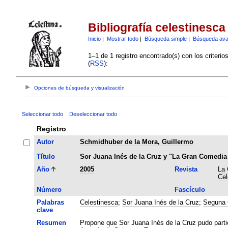
Bibliografía celestinesca
Inicio
|
Mostrar todo
|
Búsqueda simple
|
Búsqueda av
1–1 de 1 registro encontrado(s) con los criteri
(
RSS
):
Opciones de búsqueda y visualización
Seleccionar todo
Deseleccionar todo
Registro
Autor
Schmidhuber de la Mora, Guillermo
Título
Sor Juana Inés de la Cruz y "La Gran Comedia
Año
2005
Revista
La 
Cel
Número
Fascículo
Palabras
Celestinesca
;
Sor Juana Inés de la Cruz
;
Seguna 
clave
Resumen
Propone que Sor Juana Inés de la Cruz pudo parti