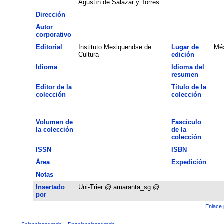
Agustín de Salazar y Torres.
Dirección
Autor
corporativo
Editorial
Instituto Mexiquendse de
Lugar de
Méx
Cultura
edición
Idioma
Idioma del
resumen
Editor de la
Título de la
colección
colección
Volumen de
Fascículo
la colección
de la
colección
ISSN
ISBN
Área
Expedición
Notas
Insertado
Uni-Trier @ amaranta_sg @
por
Enlace 