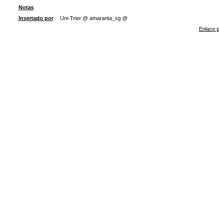
Notas
Insertado por
Uni-Trier @ amaranta_sg @
Enlace p