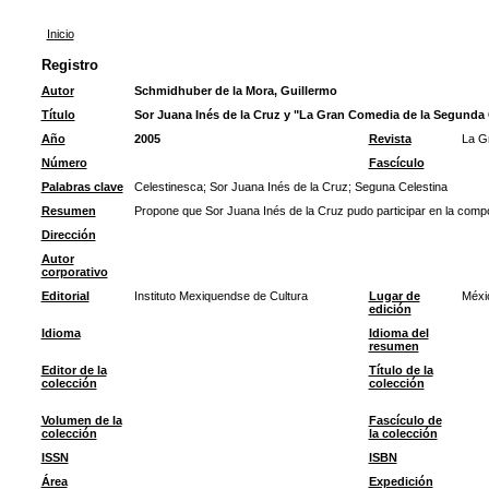
Inicio
Registro
Autor
Schmidhuber de la Mora, Guillermo
Título
Sor Juana Inés de la Cruz y "La Gran Comedia de la Segunda 
Año
2005
Revista
La G
Número
Fascículo
Palabras clave
Celestinesca
;
Sor Juana Inés de la Cruz
;
Seguna Celestina
Resumen
Propone que Sor Juana Inés de la Cruz pudo participar en la compo
Dirección
Autor
corporativo
Editorial
Instituto Mexiquendse de Cultura
Lugar de
Méxi
edición
Idioma
Idioma del
resumen
Editor de la
Título de la
colección
colección
Volumen de la
Fascículo de
colección
la colección
ISSN
ISBN
Área
Expedición