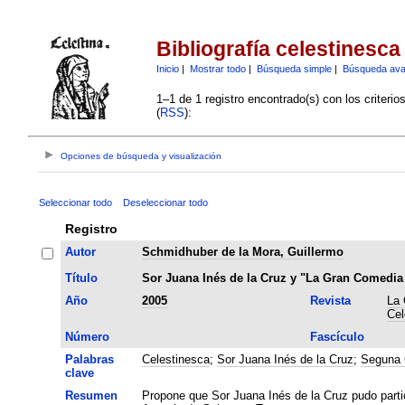
Bibliografía celestinesca
Inicio
|
Mostrar todo
|
Búsqueda simple
|
Búsqueda av
1–1 de 1 registro encontrado(s) con los criteri
(
RSS
):
Opciones de búsqueda y visualización
Seleccionar todo
Deseleccionar todo
Registro
Autor
Schmidhuber de la Mora, Guillermo
Título
Sor Juana Inés de la Cruz y "La Gran Comedia
Año
2005
Revista
La 
Cel
Número
Fascículo
Palabras
Celestinesca
;
Sor Juana Inés de la Cruz
;
Seguna 
clave
Resumen
Propone que Sor Juana Inés de la Cruz pudo parti