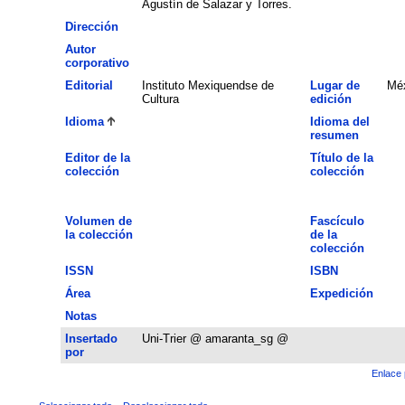
Agustín de Salazar y Torres.
Dirección
Autor
corporativo
Editorial
Instituto Mexiquendse de
Lugar de
Méx
Cultura
edición
Idioma
Idioma del
resumen
Editor de la
Título de la
colección
colección
Volumen de
Fascículo
la colección
de la
colección
ISSN
ISBN
Área
Expedición
Notas
Insertado
Uni-Trier @ amaranta_sg @
por
Enlace 