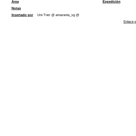
Área
Expedición
Notas
Insertado por
Uni-Trier @ amaranta_sg @
Enlace p