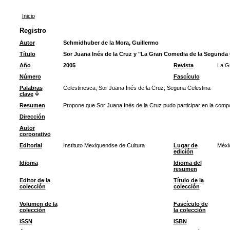
Inicio
Registro
Autor
Schmidhuber de la Mora, Guillermo
Título
Sor Juana Inés de la Cruz y "La Gran Comedia de la Segunda 
Año
2005
Revista
La G
Número
Fascículo
Palabras
Celestinesca
;
Sor Juana Inés de la Cruz
;
Seguna Celestina
clave
Resumen
Propone que Sor Juana Inés de la Cruz pudo participar en la compo
Dirección
Autor
corporativo
Editorial
Instituto Mexiquendse de Cultura
Lugar de
Méxi
edición
Idioma
Idioma del
resumen
Editor de la
Título de la
colección
colección
Volumen de la
Fascículo de
colección
la colección
ISSN
ISBN