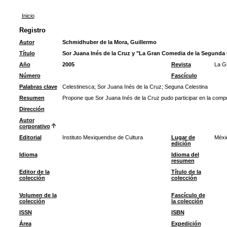
Inicio
Registro
Autor
Schmidhuber de la Mora, Guillermo
Título
Sor Juana Inés de la Cruz y "La Gran Comedia de la Segunda 
Año
2005
Revista
La G
Número
Fascículo
Palabras clave
Celestinesca
;
Sor Juana Inés de la Cruz
;
Seguna Celestina
Resumen
Propone que Sor Juana Inés de la Cruz pudo participar en la compo
Dirección
Autor
corporativo
Editorial
Instituto Mexiquendse de Cultura
Lugar de
Méxi
edición
Idioma
Idioma del
resumen
Editor de la
Título de la
colección
colección
Volumen de la
Fascículo de
colección
la colección
ISSN
ISBN
Área
Expedición