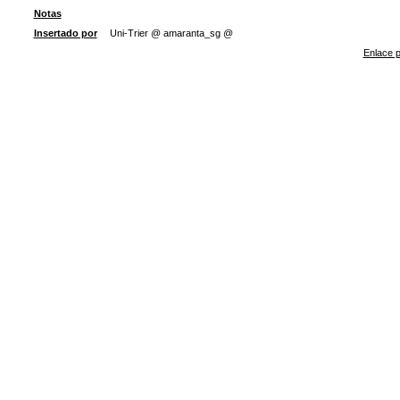
Notas
Insertado por
Uni-Trier @ amaranta_sg @
Enlace p