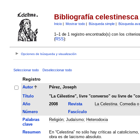
Bibliografía celestinesca
Inicio
|
Mostrar todo
|
Búsqueda simple
|
Búsqueda av
1–1 de 1 registro encontrado(s) con los criteri
(
RSS
):
Opciones de búsqueda y visualización
Seleccionar todo
Deseleccionar todo
Registro
Autor
Pérez, Joseph
Título
"La Célestine", livre "converso" ou livre de "c
Año
2008
Revista
La Celestina. Comedia o 
Número
Fascículo
Palabras
Religión
;
Judaísmo
;
Heterodoxia
clave
Resumen
En “Celestina” no sólo hay críticas al catolicismo,
obra es de laicismo absoluto.