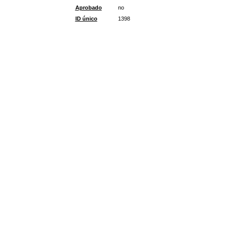
Aprobado
no
ID único
1398