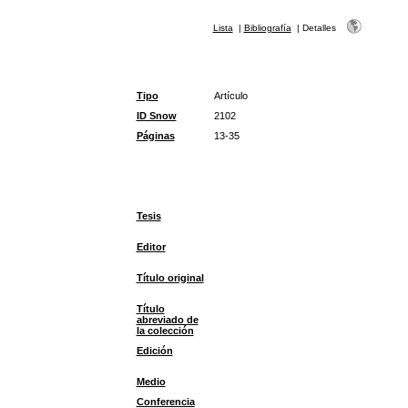
Lista
|
Bibliografía
|
Detalles
Tipo
Artículo
ID Snow
2102
Páginas
13-35
Tesis
Editor
Título original
Título
abreviado de
la colección
Edición
Medio
Conferencia