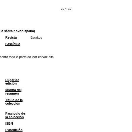
<<
1
>>
 la sátira novohispana)
Revista
Escritos
Fascículo
sobre todo la parte de leer en voz alta.
Lugar de
edición
Idioma del
resumen
Título de la
colección
Fascículo de
la colección
ISBN
Expedición