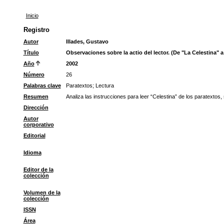
Inicio
Registro
Autor
Illades, Gustavo
Título
Observaciones sobre la actio del lector. (De "La Celestina" a
Año
2002
Número
26
Palabras clave
Paratextos
;
Lectura
Resumen
Analiza las instrucciones para leer “Celestina” de los paratextos, 
Dirección
Autor
corporativo
Editorial
Idioma
Editor de la
colección
Volumen de la
colección
ISSN
Área