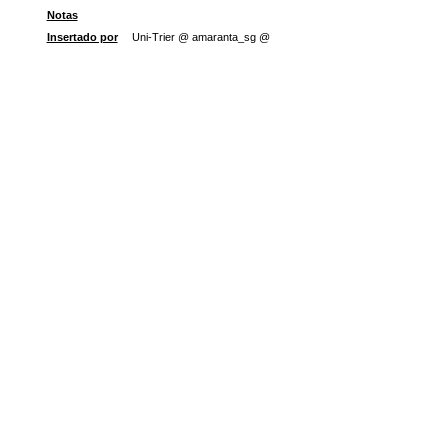
Notas
Insertado por
Uni-Trier @ amaranta_sg @