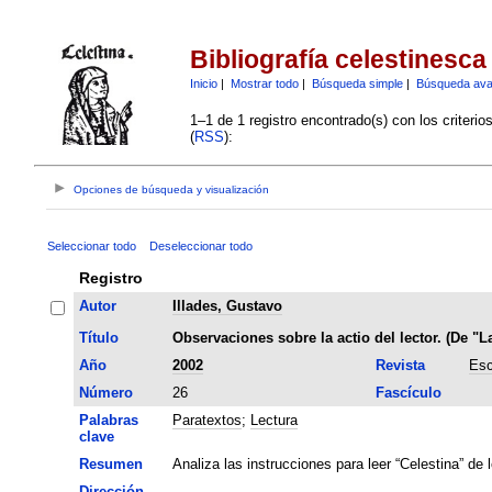
Bibliografía celestinesca
Inicio
|
Mostrar todo
|
Búsqueda simple
|
Búsqueda av
1–1 de 1 registro encontrado(s) con los criteri
(
RSS
):
Opciones de búsqueda y visualización
Seleccionar todo
Deseleccionar todo
Registro
Autor
Illades, Gustavo
Título
Observaciones sobre la actio del lector. (De "L
Año
2002
Revista
Esc
Número
26
Fascículo
Palabras
Paratextos
;
Lectura
clave
Resumen
Analiza las instrucciones para leer “Celestina” de 
Dirección