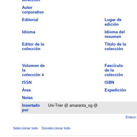
Autor
corporativo
Editorial
Lugar de
edición
Idioma
Idioma del
resumen
Editor de la
Título de la
colección
colección
Volumen de
Fascículo
la
de la
colección
colección
ISSN
ISBN
Área
Expedición
Notas
Insertado
Uni-Trier @ amaranta_sg @
por
Enlace 
Seleccionar todo
Deseleccionar todo