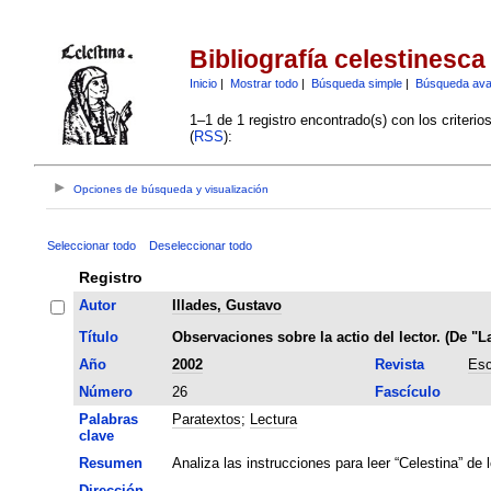
Bibliografía celestinesca
Inicio
|
Mostrar todo
|
Búsqueda simple
|
Búsqueda av
1–1 de 1 registro encontrado(s) con los criteri
(
RSS
):
Opciones de búsqueda y visualización
Seleccionar todo
Deseleccionar todo
Registro
Autor
Illades, Gustavo
Título
Observaciones sobre la actio del lector. (De "L
Año
2002
Revista
Esc
Número
26
Fascículo
Palabras
Paratextos
;
Lectura
clave
Resumen
Analiza las instrucciones para leer “Celestina” de 
Dirección