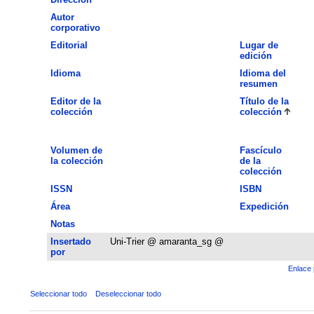
Autor
corporativo
Editorial
Lugar de
edición
Idioma
Idioma del
resumen
Editor de la
Título de la
colección
colección
Volumen de
Fascículo
la colección
de la
colección
ISSN
ISBN
Área
Expedición
Notas
Insertado
Uni-Trier @ amaranta_sg @
por
Enlace 
Seleccionar todo
Deseleccionar todo