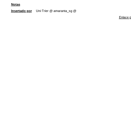
Notas
Insertado por
Uni-Trier @ amaranta_sg @
Enlace p