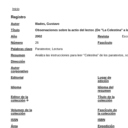
Inicio
Registro
Autor
Illades, Gustavo
Título
Observaciones sobre la actio del lector. (De "La Celestina" a 
Año
2002
Revista
Escr
Número
26
Fascículo
Palabras clave
Paratextos
;
Lectura
Resumen
Analiza las instrucciones para leer “Celestina” de los paratextos, so
Dirección
Autor
corporativo
Editorial
Lugar de
edición
Idioma
Idioma del
resumen
Editor de la
Título de la
colección
colección
Volumen de la
Fascículo de
colección
la colección
ISSN
ISBN
Área
Expedición