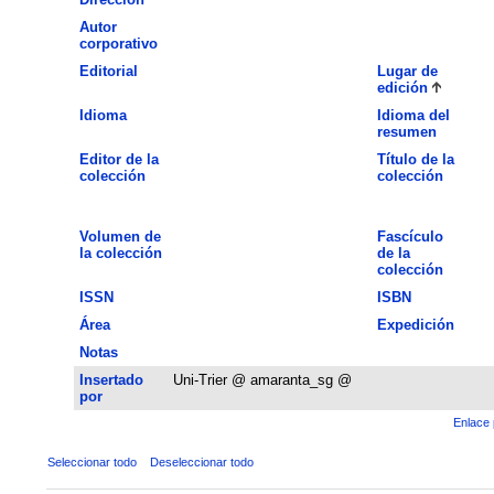
Autor
corporativo
Editorial
Lugar de
edición
Idioma
Idioma del
resumen
Editor de la
Título de la
colección
colección
Volumen de
Fascículo
la colección
de la
colección
ISSN
ISBN
Área
Expedición
Notas
Insertado
Uni-Trier @ amaranta_sg @
por
Enlace 
Seleccionar todo
Deseleccionar todo