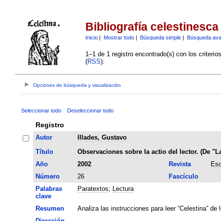
Bibliografía celestinesca
Inicio
|
Mostrar todo
|
Búsqueda simple
|
Búsqueda av
1–1 de 1 registro encontrado(s) con los criteri
(
RSS
):
Opciones de búsqueda y visualización
Seleccionar todo
Deseleccionar todo
Registro
Autor
Illades, Gustavo
Título
Observaciones sobre la actio del lector. (De "L
Año
2002
Revista
Esc
Número
26
Fascículo
Palabras
Paratextos
;
Lectura
clave
Resumen
Analiza las instrucciones para leer “Celestina” de 
Dirección