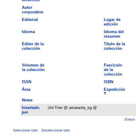
Autor
corporativo
Editorial
Lugar de
edición
Idioma
Idioma del
resumen
Editor de la
Título de la
colección
colección
Volumen de
Fascículo
la colección
de la
colección
ISSN
ISBN
Área
Expedición
Notas
Insertado
Uni-Trier @ amaranta_sg @
por
Enlace 
Seleccionar todo
Deseleccionar todo