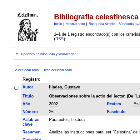
Bibliografía celestinesca
Inicio
|
Mostrar todo
|
Búsqueda simple
|
Búsqueda av
1–1 de 1 registro encontrado(s) con los criteri
(
RSS
):
Opciones de búsqueda y visualización
Seleccionar todo
Deseleccionar todo
Registro
Autor
Illades, Gustavo
Título
Observaciones sobre la actio del lector. (De "L
Año
2002
Revista
Esc
Número
26
Fascículo
Palabras
Paratextos
;
Lectura
clave
Resumen
Analiza las instrucciones para leer “Celestina” de 
Dirección