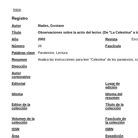
Inicio
Registro
Autor
Illades, Gustavo
Título
Observaciones sobre la actio del lector. (De "La Celestina" a 
Año
2002
Revista
Escr
Número
26
Fascículo
Palabras clave
Paratextos
;
Lectura
Resumen
Analiza las instrucciones para leer “Celestina” de los paratextos, so
Dirección
Autor
corporativo
Editorial
Lugar de
edición
Idioma
Idioma del
resumen
Editor de la
Título de la
colección
colección
Volumen de la
Fascículo de
colección
la colección
ISSN
ISBN
Área
Expedición