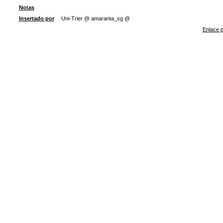
Notas
Insertado por
Uni-Trier @ amaranta_sg @
Enlace p