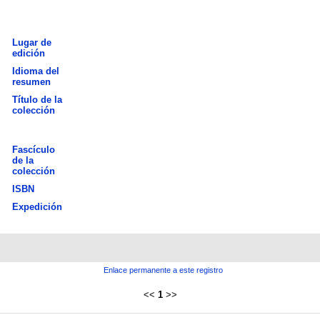
Lugar de
edición
Idioma del
resumen
Título de la
colección
Fascículo
de la
colección
ISBN
Expedición
Enlace permanente a este registro
<<
1
>>