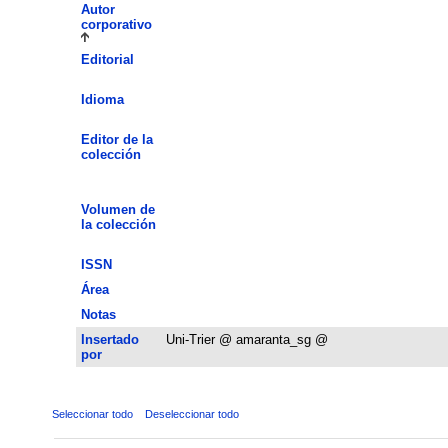
Autor
corporativo
Editorial
Idioma
Editor de la
colección
Volumen de
la colección
ISSN
Área
Notas
Insertado
Uni-Trier @ amaranta_sg @
por
Seleccionar todo
Deseleccionar todo