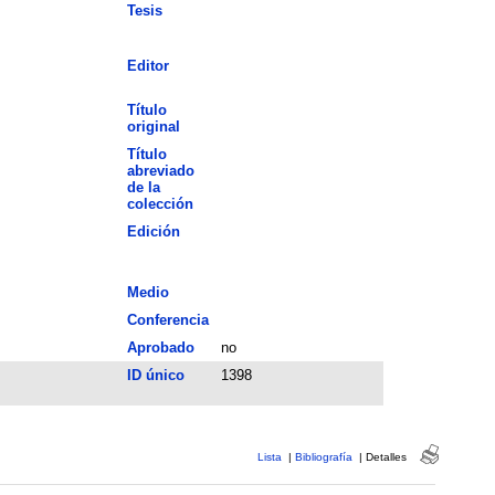
Tesis
Editor
Título
original
Título
abreviado
de la
colección
Edición
Medio
Conferencia
Aprobado
no
ID único
1398
Lista
|
Bibliografía
|
Detalles