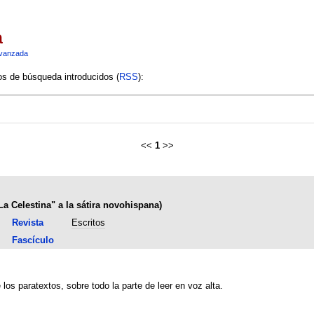
a
vanzada
ios de búsqueda introducidos (
RSS
):
<<
1
>>
La Celestina" a la sátira novohispana)
Revista
Escritos
Fascículo
 los paratextos, sobre todo la parte de leer en voz alta.