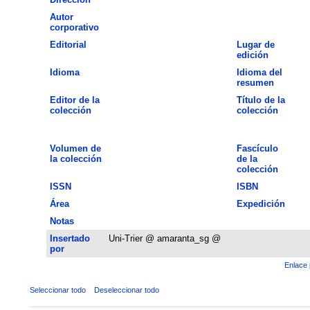
Autor
corporativo
Editorial
Lugar de
edición
Idioma
Idioma del
resumen
Editor de la
Título de la
colección
colección
Volumen de
Fascículo
la colección
de la
colección
ISSN
ISBN
Área
Expedición
Notas
Insertado
Uni-Trier @ amaranta_sg @
por
Enlace 
Seleccionar todo
Deseleccionar todo