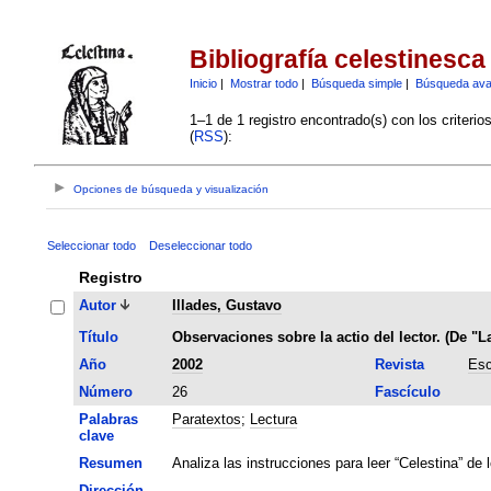
Bibliografía celestinesca
Inicio
|
Mostrar todo
|
Búsqueda simple
|
Búsqueda av
1–1 de 1 registro encontrado(s) con los criteri
(
RSS
):
Opciones de búsqueda y visualización
Seleccionar todo
Deseleccionar todo
Registro
Autor
Illades, Gustavo
Título
Observaciones sobre la actio del lector. (De "L
Año
2002
Revista
Esc
Número
26
Fascículo
Palabras
Paratextos
;
Lectura
clave
Resumen
Analiza las instrucciones para leer “Celestina” de 
Dirección