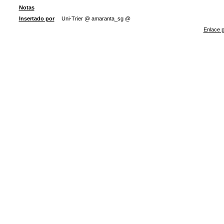
Notas
Insertado por
Uni-Trier @ amaranta_sg @
Enlace p