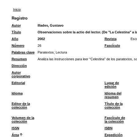
Inicio
Registro
Autor
Illades, Gustavo
Título
Observaciones sobre la actio del lector. (De "La Celestina" a 
Año
2002
Revista
Escr
Número
26
Fascículo
Palabras clave
Paratextos
;
Lectura
Resumen
Analiza las instrucciones para leer “Celestina” de los paratextos, so
Dirección
Autor
corporativo
Editorial
Lugar de
edición
Idioma
Idioma del
resumen
Editor de la
Título de la
colección
colección
Volumen de la
Fascículo de
colección
la colección
ISSN
ISBN
Área
Expedición