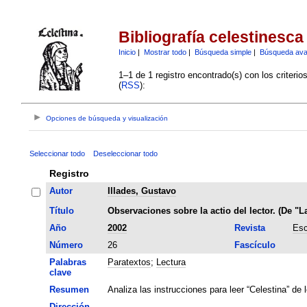
Bibliografía celestinesca
Inicio
|
Mostrar todo
|
Búsqueda simple
|
Búsqueda av
1–1 de 1 registro encontrado(s) con los criteri
(
RSS
):
Opciones de búsqueda y visualización
Seleccionar todo
Deseleccionar todo
Registro
Autor
Illades, Gustavo
Título
Observaciones sobre la actio del lector. (De "L
Año
2002
Revista
Esc
Número
26
Fascículo
Palabras
Paratextos
;
Lectura
clave
Resumen
Analiza las instrucciones para leer “Celestina” de 
Dirección