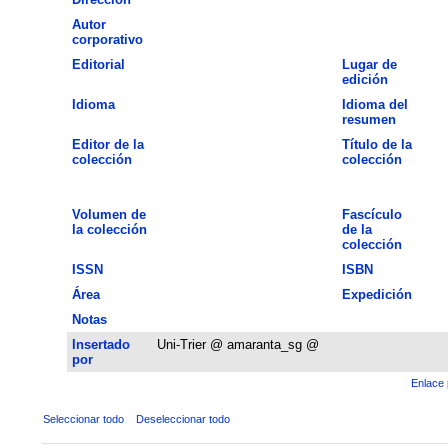
Autor
corporativo
Editorial
Lugar de
edición
Idioma
Idioma del
resumen
Editor de la
Título de la
colección
colección
Volumen de
Fascículo
la colección
de la
colección
ISSN
ISBN
Área
Expedición
Notas
Insertado
Uni-Trier @ amaranta_sg @
por
Enlace 
Seleccionar todo
Deseleccionar todo