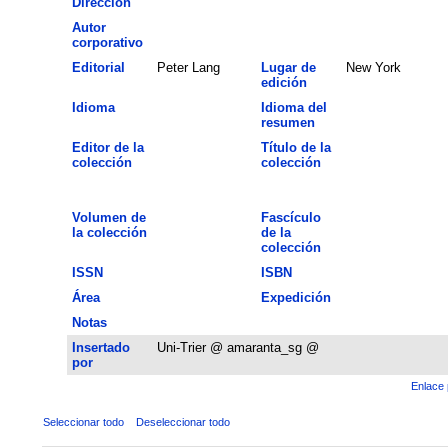
Dirección
Autor
corporativo
Editorial
Peter Lang
Lugar de
New York
edición
Idioma
Idioma del
resumen
Editor de la
Título de la
colección
colección
Volumen de
Fascículo
la colección
de la
colección
ISSN
ISBN
Área
Expedición
Notas
Insertado
Uni-Trier @ amaranta_sg @
por
Enlace 
Seleccionar todo
Deseleccionar todo