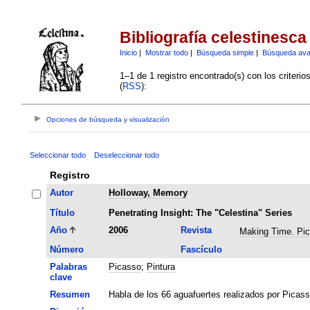
Bibliografía celestinesca
Inicio
|
Mostrar todo
|
Búsqueda simple
|
Búsqueda av
1–1 de 1 registro encontrado(s) con los criteri
(
RSS
):
Opciones de búsqueda y visualización
Seleccionar todo
Deseleccionar todo
Registro
Autor
Holloway, Memory
Título
Penetrating Insight: The "Celestina" Series
Año
2006
Revista
Making Time. Pi
Número
Fascículo
Palabras
Picasso
;
Pintura
clave
Resumen
Habla de los 66 aguafuertes realizados por Picass