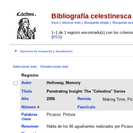
Bibliografía celestinesca
Inicio
|
Mostrar todo
|
Búsqueda simple
|
Búsqueda av
1–1 de 1 registro encontrado(s) con los criteri
(
RSS
):
Opciones de búsqueda y visualización
Seleccionar todo
Deseleccionar todo
Registro
Autor
Holloway, Memory
Título
Penetrating Insight: The "Celestina" Series
Año
2006
Revista
Making Time. Pi
Número
Fascículo
Palabras
Picasso
;
Pintura
clave
Resumen
Habla de los 66 aguafuertes realizados por Picass