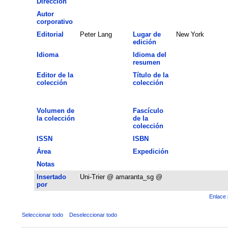
Dirección
Autor
corporativo
Editorial
Peter Lang
Lugar de
New York
edición
Idioma
Idioma del
resumen
Editor de la
Título de la
colección
colección
Volumen de
Fascículo
la colección
de la
colección
ISSN
ISBN
Área
Expedición
Notas
Insertado
Uni-Trier @ amaranta_sg @
por
Enlace 
Seleccionar todo
Deseleccionar todo