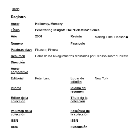
Inicio
Registro
Autor
Holloway, Memory
Título
Penetrating Insight: The "Celestina" Series
Año
2006
Revista
Making Time. Picasso�
Número
Fascículo
Palabras clave
Picasso
;
Pintura
Resumen
Habla de los 66 aguafuertes realizados por Picasso sobre “Celestin
Dirección
Autor
corporativo
Editorial
Peter Lang
Lugar de
New York
edición
Idioma
Idioma del
resumen
Editor de la
Título de la
colección
colección
Volumen de la
Fascículo de
colección
la colección
ISSN
ISBN
Área
Expedición