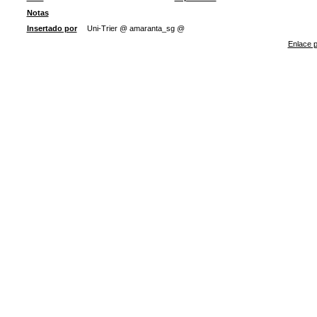
Notas
Insertado por
Uni-Trier @ amaranta_sg @
Enlace p