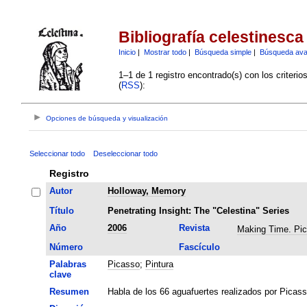
Bibliografía celestinesca
Inicio
|
Mostrar todo
|
Búsqueda simple
|
Búsqueda av
1–1 de 1 registro encontrado(s) con los criteri
(
RSS
):
Opciones de búsqueda y visualización
Seleccionar todo
Deseleccionar todo
Registro
Autor
Holloway, Memory
Título
Penetrating Insight: The "Celestina" Series
Año
2006
Revista
Making Time. Pi
Número
Fascículo
Palabras
Picasso
;
Pintura
clave
Resumen
Habla de los 66 aguafuertes realizados por Picass