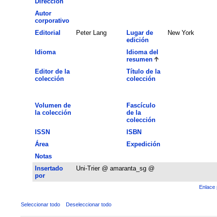
Dirección
Autor
corporativo
Editorial
Peter Lang
Lugar de
New York
edición
Idioma
Idioma del
resumen
Editor de la
Título de la
colección
colección
Volumen de
Fascículo
la colección
de la
colección
ISSN
ISBN
Área
Expedición
Notas
Insertado
Uni-Trier @ amaranta_sg @
por
Enlace 
Seleccionar todo
Deseleccionar todo