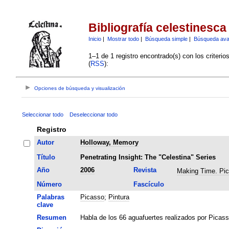
Bibliografía celestinesca
Inicio
|
Mostrar todo
|
Búsqueda simple
|
Búsqueda av
1–1 de 1 registro encontrado(s) con los criteri
(
RSS
):
Opciones de búsqueda y visualización
Seleccionar todo
Deseleccionar todo
Registro
Autor
Holloway, Memory
Título
Penetrating Insight: The "Celestina" Series
Año
2006
Revista
Making Time. Pi
Número
Fascículo
Palabras
Picasso
;
Pintura
clave
Resumen
Habla de los 66 aguafuertes realizados por Picass