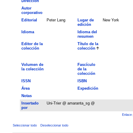
Dirección
Autor
corporativo
Editorial
Peter Lang
Lugar de
New York
edición
Idioma
Idioma del
resumen
Editor de la
Título de la
colección
colección
Volumen de
Fascículo
la colección
de la
colección
ISSN
ISBN
Área
Expedición
Notas
Insertado
Uni-Trier @ amaranta_sg @
por
Enlace 
Seleccionar todo
Deseleccionar todo