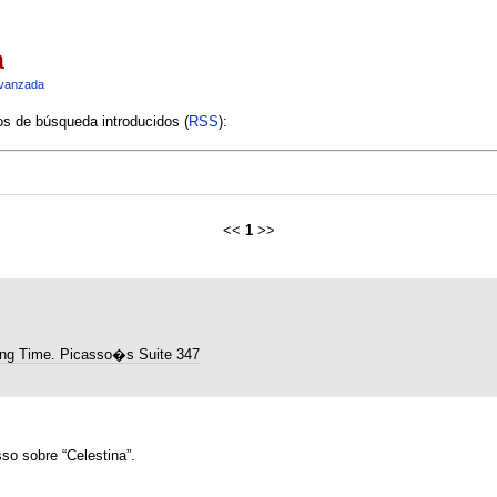
a
vanzada
ios de búsqueda introducidos (
RSS
):
<<
1
>>
ng Time. Picasso�s Suite 347
so sobre “Celestina”.