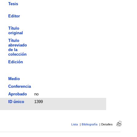
Tesis
Editor
Título
original
Título
abreviado
de la
colección
Edición
Medio
Conferencia
Aprobado
no
ID único
1399
Lista
|
Bibliografía
|
Detalles