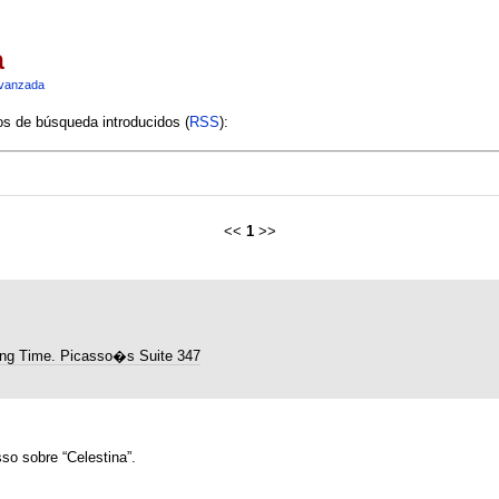
a
vanzada
ios de búsqueda introducidos (
RSS
):
<<
1
>>
ng Time. Picasso�s Suite 347
so sobre “Celestina”.