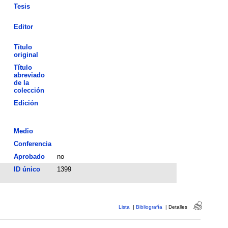
Tesis
Editor
Título
original
Título
abreviado
de la
colección
Edición
Medio
Conferencia
Aprobado
no
ID único
1399
Lista
|
Bibliografía
|
Detalles