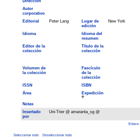
Dirección
Autor
corporativo
Editorial
Peter Lang
Lugar de
New York
edición
Idioma
Idioma del
resumen
Editor de la
Título de la
colección
colección
Volumen de
Fascículo
la colección
de la
colección
ISSN
ISBN
Área
Expedición
Notas
Insertado
Uni-Trier @ amaranta_sg @
por
Enlace 
Seleccionar todo
Deseleccionar todo