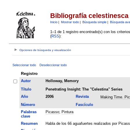
Bibliografía celestinesca
Inicio
|
Mostrar todo
|
Búsqueda simple
|
Búsqueda av
1–1 de 1 registro encontrado(s) con los criteri
(
RSS
):
Opciones de búsqueda y visualización
Seleccionar todo
Deseleccionar todo
Registro
Autor
Holloway, Memory
Título
Penetrating Insight: The "Celestina" Series
Año
2006
Revista
Making Time. Pi
Número
Fascículo
Palabras
Picasso
;
Pintura
clave
Resumen
Habla de los 66 aguafuertes realizados por Picass