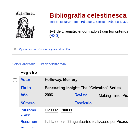
Bibliografía celestinesca
Inicio
|
Mostrar todo
|
Búsqueda simple
|
Búsqueda av
1–1 de 1 registro encontrado(s) con los criteri
(
RSS
):
Opciones de búsqueda y visualización
Seleccionar todo
Deseleccionar todo
Registro
Autor
Holloway, Memory
Título
Penetrating Insight: The "Celestina" Series
Año
2006
Revista
Making Time. Pi
Número
Fascículo
Palabras
Picasso
;
Pintura
clave
Resumen
Habla de los 66 aguafuertes realizados por Picass