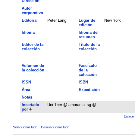
Dirección
Autor
corporativo
Editorial
Peter Lang
Lugar de
New York
edición
Idioma
Idioma del
resumen
Editor de la
Título de la
colección
colección
Volumen de
Fascículo
la colección
de la
colección
ISSN
ISBN
Área
Expedición
Notas
Insertado
Uni-Trier @ amaranta_sg @
por
Enlace 
Seleccionar todo
Deseleccionar todo