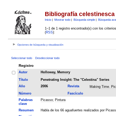
Bibliografía celestinesca
Inicio
|
Mostrar todo
|
Búsqueda simple
|
Búsqueda av
1–1 de 1 registro encontrado(s) con los criteri
(
RSS
):
Opciones de búsqueda y visualización
Seleccionar todo
Deseleccionar todo
Registro
Autor
Holloway, Memory
Título
Penetrating Insight: The "Celestina" Series
Año
2006
Revista
Making Time. Pi
Número
Fascículo
Palabras
Picasso
;
Pintura
clave
Resumen
Habla de los 66 aguafuertes realizados por Picass