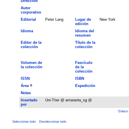
Dirección
Autor
corporativo
Editorial
Peter Lang
Lugar de
New York
edición
Idioma
Idioma del
resumen
Editor de la
Título de la
colección
colección
Volumen de
Fascículo
la colección
de la
colección
ISSN
ISBN
Área
Expedición
Notas
Insertado
Uni-Trier @ amaranta_sg @
por
Enlace 
Seleccionar todo
Deseleccionar todo