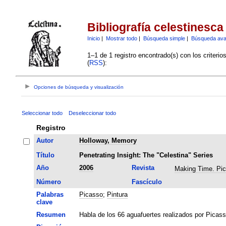
Bibliografía celestinesca
Inicio
|
Mostrar todo
|
Búsqueda simple
|
Búsqueda av
1–1 de 1 registro encontrado(s) con los criteri
(
RSS
):
Opciones de búsqueda y visualización
Seleccionar todo
Deseleccionar todo
Registro
Autor
Holloway, Memory
Título
Penetrating Insight: The "Celestina" Series
Año
2006
Revista
Making Time. Pi
Número
Fascículo
Palabras
Picasso
;
Pintura
clave
Resumen
Habla de los 66 aguafuertes realizados por Picass