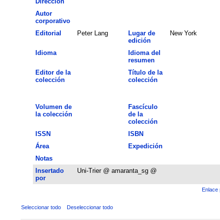
Dirección
Autor
corporativo
Editorial
Peter Lang
Lugar de
New York
edición
Idioma
Idioma del
resumen
Editor de la
Título de la
colección
colección
Volumen de
Fascículo
la colección
de la
colección
ISSN
ISBN
Área
Expedición
Notas
Insertado
Uni-Trier @ amaranta_sg @
por
Enlace 
Seleccionar todo
Deseleccionar todo