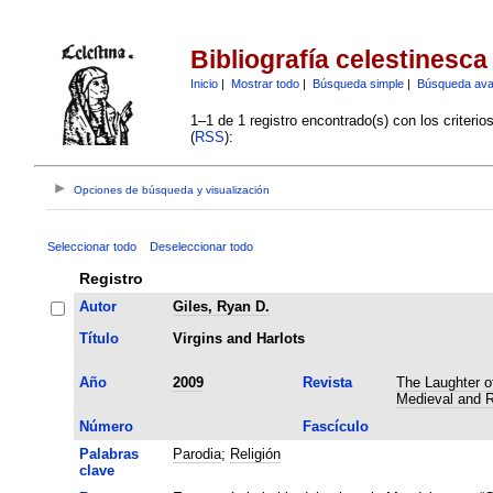
Bibliografía celestinesca
Inicio
|
Mostrar todo
|
Búsqueda simple
|
Búsqueda av
1–1 de 1 registro encontrado(s) con los criteri
(
RSS
):
Opciones de búsqueda y visualización
Seleccionar todo
Deseleccionar todo
Registro
Autor
Giles, Ryan D.
Título
Virgins and Harlots
Año
2009
Revista
The Laughter of
Medieval and 
Número
Fascículo
Palabras
Parodia
;
Religión
clave