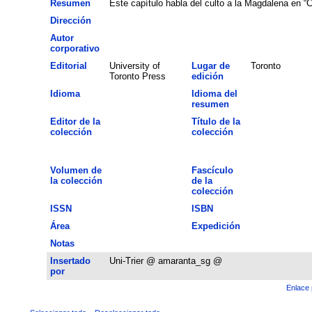
Resumen
Este capítulo habla del culto a la Magdalena en “C
Dirección
Autor
corporativo
Editorial
University of
Lugar de
Toronto
Toronto Press
edición
Idioma
Idioma del
resumen
Editor de la
Título de la
colección
colección
Volumen de
Fascículo
la colección
de la
colección
ISSN
ISBN
Área
Expedición
Notas
Insertado
Uni-Trier @ amaranta_sg @
por
Enlace 