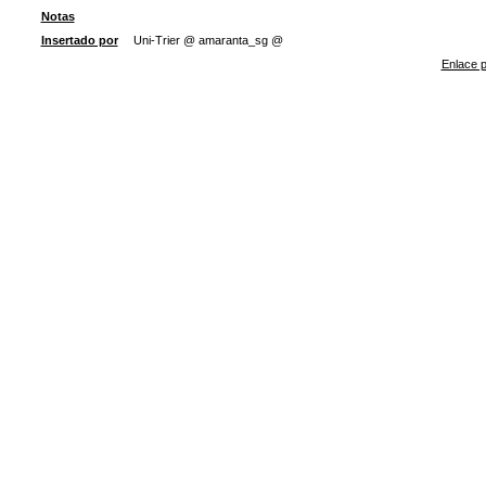
Notas
Insertado por
Uni-Trier @ amaranta_sg @
Enlace p