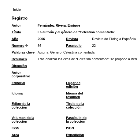
Inicio
Registro
Autor
Fernández Rivera, Enrique
Título
La autoría y el género de "Celestina comentada"
Año
2006
Revista
Revista de Filología Española
Número
86
Fascículo
22
Palabras clave
Autoría
;
Género
;
Celestina comentada
Resumen
Tras analizar las citas de “Celestina comentada” se propone a Be
Dirección
Autor
corporativo
Editorial
Lugar de
edición
Idioma
Idioma del
resumen
Editor de la
Título de la
colección
colección
Volumen de la
Fascículo de
colección
la colección
ISSN
ISBN
Área
Expedición