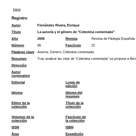
Inicio
Registro
Autor
Fernández Rivera, Enrique
Título
La autoría y el género de "Celestina comentada"
Año
2006
Revista
Revista de Filología Española
Número
86
Fascículo
22
Palabras clave
Autoría
;
Género
;
Celestina comentada
Resumen
Tras analizar las citas de “Celestina comentada” se propone a Be
Dirección
Autor
corporativo
Editorial
Lugar de
edición
Idioma
Idioma del
resumen
Editor de la
Título de la
colección
colección
Volumen de la
Fascículo de
colección
la colección
ISSN
ISBN
Área
Expedición