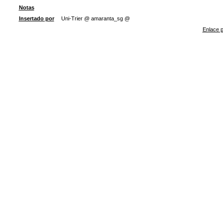
Notas
Insertado por
Uni-Trier @ amaranta_sg @
Enlace p