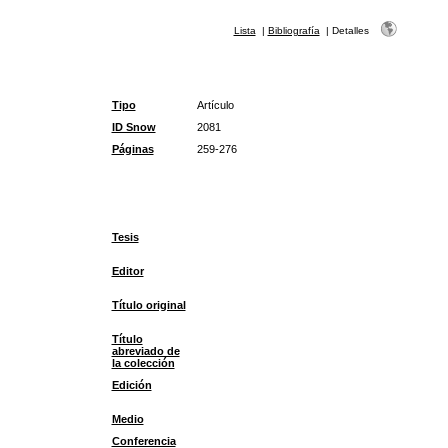
Lista
|
Bibliografía
|
Detalles
Tipo
Artículo
ID Snow
2081
Páginas
259-276
Tesis
Editor
Título original
Título
abreviado de
la colección
Edición
Medio
Conferencia