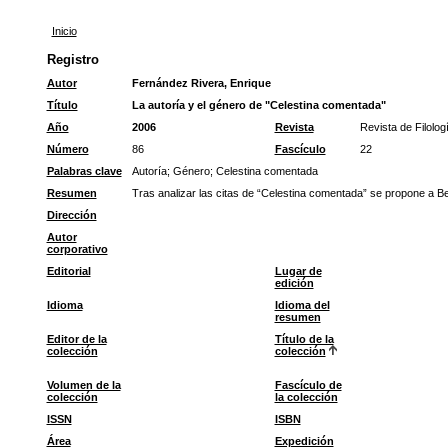
Inicio
Registro
Autor
Fernández Rivera, Enrique
Título
La autoría y el género de "Celestina comentada"
Año
2006
Revista
Revista de Filolo
Número
86
Fascículo
22
Palabras clave
Autoría
;
Género
;
Celestina comentada
Resumen
Tras analizar las citas de “Celestina comentada” se propone a B
Dirección
Autor
corporativo
Editorial
Lugar de
edición
Idioma
Idioma del
resumen
Editor de la
Título de la
colección
colección
Volumen de la
Fascículo de
colección
la colección
ISSN
ISBN
Área
Expedición