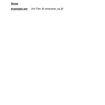
Notas
Insertado por
Uni-Trier @ amaranta_sg @