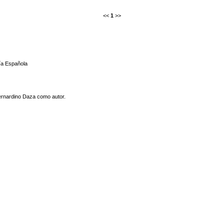
<<
1
>>
gía Española
ernardino Daza como autor.