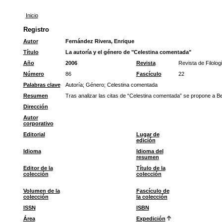
Inicio
Registro
Autor
Fernández Rivera, Enrique
Título
La autoría y el género de "Celestina comentada"
Año
2006
Revista
Revista de Filolo
Número
86
Fascículo
22
Palabras clave
Autoría
;
Género
;
Celestina comentada
Resumen
Tras analizar las citas de “Celestina comentada” se propone a B
Dirección
Autor
corporativo
Editorial
Lugar de
edición
Idioma
Idioma del
resumen
Editor de la
Título de la
colección
colección
Volumen de la
Fascículo de
colección
la colección
ISSN
ISBN
Área
Expedición