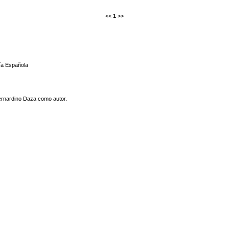
<<
1
>>
gía Española
ernardino Daza como autor.