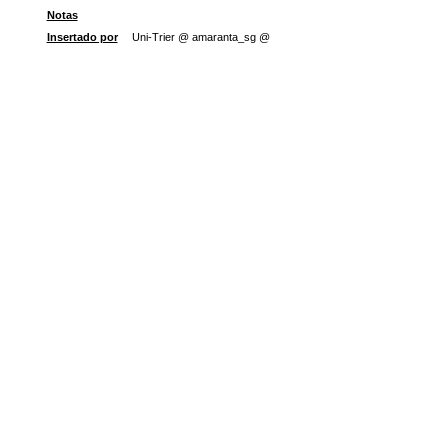
Notas
Insertado por
Uni-Trier @ amaranta_sg @