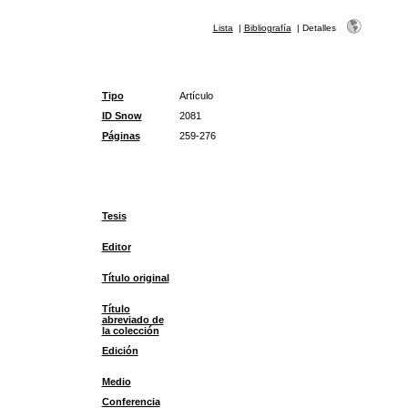
Lista
|
Bibliografía
|
Detalles
Tipo
Artículo
ID Snow
2081
Páginas
259-276
Tesis
Editor
Título original
Título
abreviado de
la colección
Edición
Medio
Conferencia