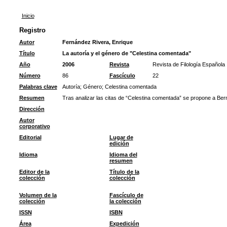
Inicio
Registro
Autor
Fernández Rivera, Enrique
Título
La autoría y el género de "Celestina comentada"
Año
2006
Revista
Revista de Filología Española
Número
86
Fascículo
22
Palabras clave
Autoría
;
Género
;
Celestina comentada
Resumen
Tras analizar las citas de “Celestina comentada” se propone a Be
Dirección
Autor
corporativo
Editorial
Lugar de
edición
Idioma
Idioma del
resumen
Editor de la
Título de la
colección
colección
Volumen de la
Fascículo de
colección
la colección
ISSN
ISBN
Área
Expedición