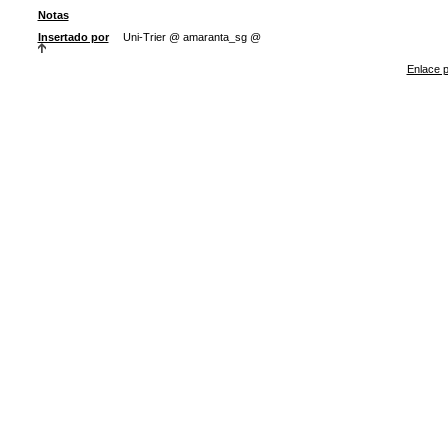
Notas
Insertado por
Uni-Trier @ amaranta_sg @
Enlace p