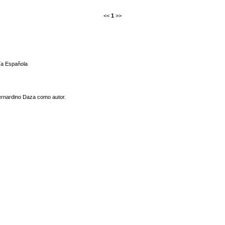
<<
1
>>
gía Española
ernardino Daza como autor.