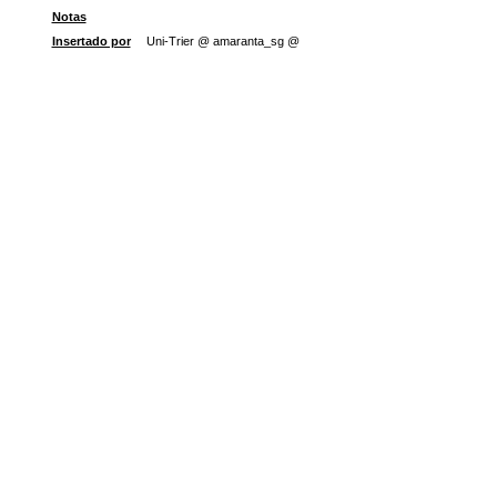
Notas
Insertado por
Uni-Trier @ amaranta_sg @