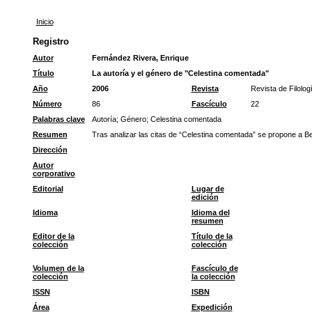
Inicio
Registro
Autor
Fernández Rivera, Enrique
Título
La autoría y el género de "Celestina comentada"
Año
2006
Revista
Revista de Filolo
Número
86
Fascículo
22
Palabras clave
Autoría
;
Género
;
Celestina comentada
Resumen
Tras analizar las citas de “Celestina comentada” se propone a B
Dirección
Autor
corporativo
Editorial
Lugar de
edición
Idioma
Idioma del
resumen
Editor de la
Título de la
colección
colección
Volumen de la
Fascículo de
colección
la colección
ISSN
ISBN
Área
Expedición