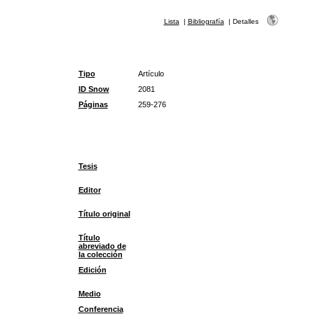
Lista
|
Bibliografía
|
Detalles
Tipo
Artículo
ID Snow
2081
Páginas
259-276
Tesis
Editor
Título original
Título
abreviado de
la colección
Edición
Medio
Conferencia