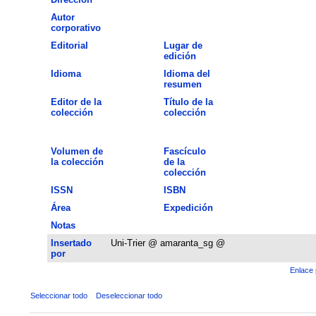
Autor
corporativo
Editorial
Lugar de
edición
Idioma
Idioma del
resumen
Editor de la
Título de la
colección
colección
Volumen de
Fascículo
la colección
de la
colección
ISSN
ISBN
Área
Expedición
Notas
Insertado
Uni-Trier @ amaranta_sg @
por
Enlace 
Seleccionar todo
Deseleccionar todo