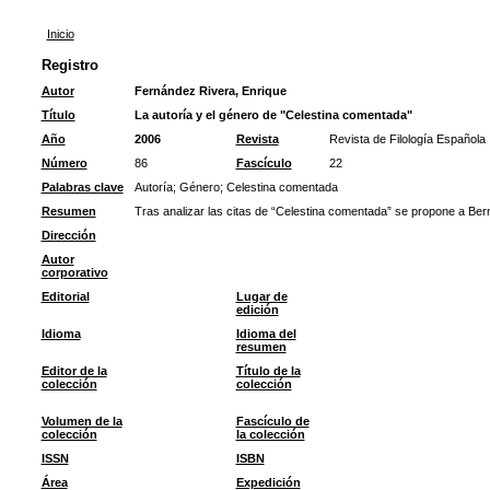
Inicio
Registro
Autor
Fernández Rivera, Enrique
Título
La autoría y el género de "Celestina comentada"
Año
2006
Revista
Revista de Filología Española
Número
86
Fascículo
22
Palabras clave
Autoría
;
Género
;
Celestina comentada
Resumen
Tras analizar las citas de “Celestina comentada” se propone a Be
Dirección
Autor
corporativo
Editorial
Lugar de
edición
Idioma
Idioma del
resumen
Editor de la
Título de la
colección
colección
Volumen de la
Fascículo de
colección
la colección
ISSN
ISBN
Área
Expedición