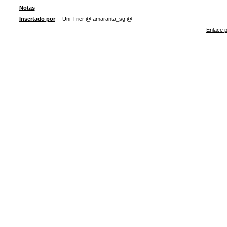
Notas
Insertado por
Uni-Trier @ amaranta_sg @
Enlace p